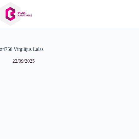
Izlaist
uz
saturu
#4758 Virgilijus Lalas
22/09/2025