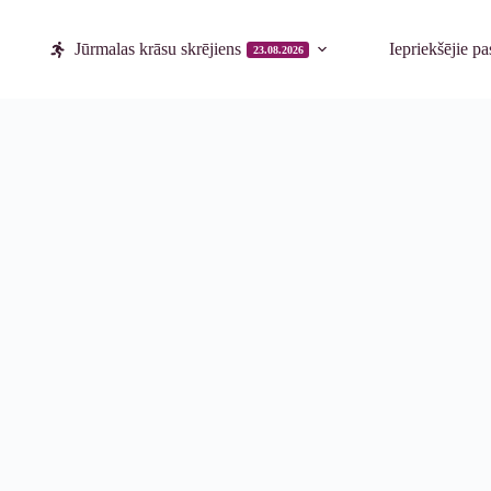
Jūrmalas krāsu skrējiens
Iepriekšējie p
23.08.2026