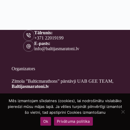
Tālrunis:
+371 22019199
E-pasts:
info@baltijasmaratoni.lv
Organizators
Zīmola ”Balticmarathons” pārstāvji UAB GEE TEAM,
Baltijasmaratoni.lv
Mēs izmantojam sīkdatnes (cookies), lai nodrošinātu vislabāko
Kontakti
pieredzi mūsu mājas lapā. Ja vēlies turpināt pilnvērtīgi izmantot
Par mums
šo vietni, tad apstiprini Cookies izmantošanu
Brīvprātīgajiem
Ok
Privātuma politika
Privātuma politika
Copyright © 2026 - Baltijasmaratoni.lv