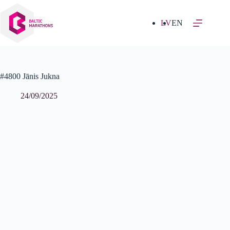
Izlaist
uz
saturu
LV
EN
#4800 Jānis Jukna
24/09/2025