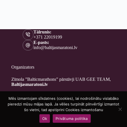
Tālrunis:
+371 22019199
E-pasts:
info@baltijasmaratoni.lv
Organizators
Zīmola ”Balticmarathons” pārstāvji UAB GEE TEAM,
Baltijasmaratoni.lv
Mēs izmantojam sīkdatnes (cookies), lai nodrošinātu vislabāko
Kontakti
pieredzi mūsu mājas lapā. Ja vēlies turpināt pilnvērtīgi izmantot
Par mums
šo vietni, tad apstiprini Cookies izmantošanu
Brīvprātīgajiem
Ok
Privātuma politika
Privātuma politika
Copyright © 2026 - Baltijasmaratoni.lv