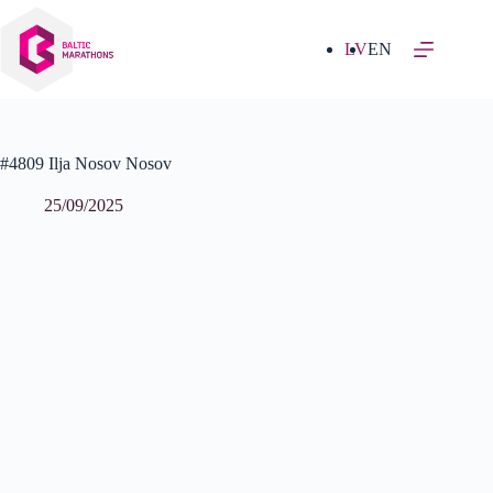
Izlaist
uz
saturu
LV
EN
#4809 Ilja Nosov Nosov
25/09/2025