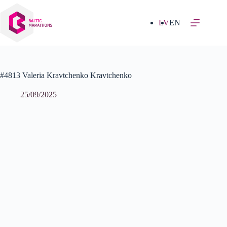
Izlaist
uz
saturu
LV
EN
#4813 Valeria Kravtchenko Kravtchenko
25/09/2025