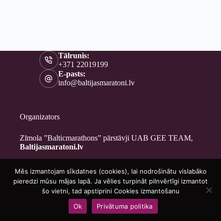
Tālrunis:
+371 22019199
E-pasts:
info@baltijasmaratoni.lv
Organizators
Zīmola ”Balticmarathons” pārstāvji UAB GEE TEAM,
Baltijasmaratoni.lv
Mēs izmantojam sīkdatnes (cookies), lai nodrošinātu vislabāko
Kontakti
pieredzi mūsu mājas lapā. Ja vēlies turpināt pilnvērtīgi izmantot
Par mums
šo vietni, tad apstiprini Cookies izmantošanu
Brīvprātīgajiem
Ok
Privātuma politika
Privātuma politika
Copyright © 2026 - Baltijasmaratoni.lv