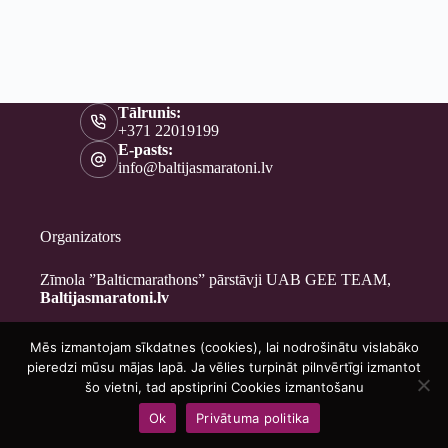
Tālrunis:
+371 22019199
E-pasts:
info@baltijasmaratoni.lv
Organizators
Zīmola ”Balticmarathons” pārstāvji UAB GEE TEAM,
Baltijasmaratoni.lv
Mēs izmantojam sīkdatnes (cookies), lai nodrošinātu vislabāko
Kontakti
pieredzi mūsu mājas lapā. Ja vēlies turpināt pilnvērtīgi izmantot
Par mums
šo vietni, tad apstiprini Cookies izmantošanu
Brīvprātīgajiem
Ok
Privātuma politika
Privātuma politika
Copyright © 2026 - Baltijasmaratoni.lv