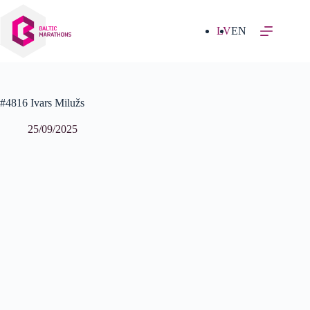
Izlaist
uz
saturu
LV
EN
#4816 Ivars Milužs
25/09/2025