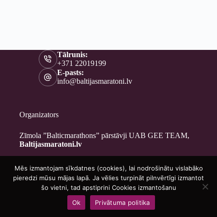
Tālrunis:
+371 22019199
E-pasts:
info@baltijasmaratoni.lv
Organizators
Zīmola ”Balticmarathons” pārstāvji UAB GEE TEAM,
Baltijasmaratoni.lv
Mēs izmantojam sīkdatnes (cookies), lai nodrošinātu vislabāko
Kontakti
pieredzi mūsu mājas lapā. Ja vēlies turpināt pilnvērtīgi izmantot
Par mums
šo vietni, tad apstiprini Cookies izmantošanu
Brīvprātīgajiem
Ok
Privātuma politika
Privātuma politika
Copyright © 2026 - Baltijasmaratoni.lv