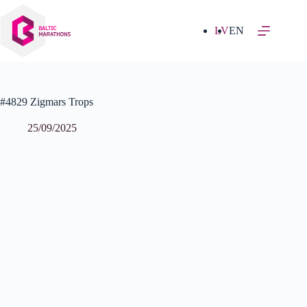
Izlaist
uz
saturu
LV
EN
#4829 Zigmars Trops
25/09/2025