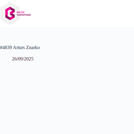
Izlaist
uz
saturu
#4839 Arturs Znarko
26/09/2025