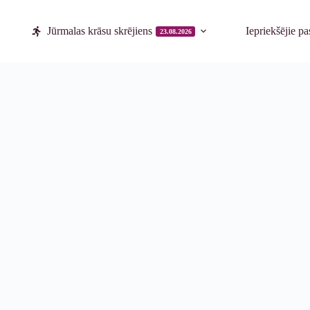
Jūrmalas krāsu skrējiens
Iepriekšējie p
23.08.2026