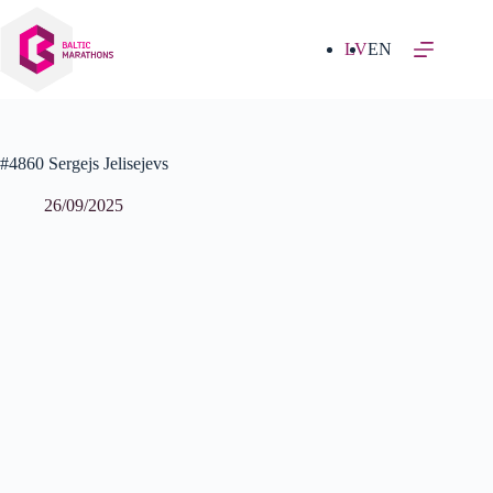
Izlaist
uz
saturu
LV
EN
#4860 Sergejs Jelisejevs
26/09/2025