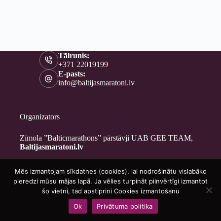
Tālrunis:
+371 22019199
E-pasts:
info@baltijasmaratoni.lv
Organizators
Zīmola ”Balticmarathons” pārstāvji UAB GEE TEAM,
Baltijasmaratoni.lv
Mēs izmantojam sīkdatnes (cookies), lai nodrošinātu vislabāko
Kontakti
pieredzi mūsu mājas lapā. Ja vēlies turpināt pilnvērtīgi izmantot
Par mums
šo vietni, tad apstiprini Cookies izmantošanu
Brīvprātīgajiem
Ok
Privātuma politika
Privātuma politika
Copyright © 2026 - Baltijasmaratoni.lv