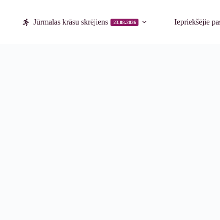
Jūrmalas krāsu skrējiens
Iepriekšējie p
23.08.2026