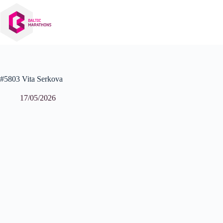
Izlaist
uz
saturu
#5803 Vita Serkova
17/05/2026