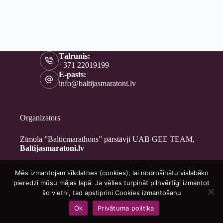
Tālrunis:
+371 22019199
E-pasts:
info@baltijasmaratoni.lv
Organizators
Zīmola ”Balticmarathons” pārstāvji UAB GEE TEAM,
Baltijasmaratoni.lv
Mēs izmantojam sīkdatnes (cookies), lai nodrošinātu vislabāko
Kontakti
pieredzi mūsu mājas lapā. Ja vēlies turpināt pilnvērtīgi izmantot
Par mums
šo vietni, tad apstiprini Cookies izmantošanu
Brīvprātīgajiem
Ok
Privātuma politika
Privātuma politika
Copyright © 2026 - Baltijasmaratoni.lv