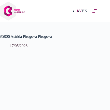
Izlaist
uz
saturu
LV
EN
#5806 Astrida Pirogova Pirogova
17/05/2026