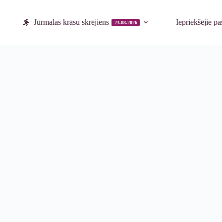
Jūrmalas krāsu skrējiens
Iepriekšējie p
23.08.2026