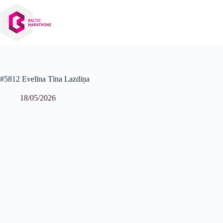
Izlaist
uz
saturu
#5812 Evelīna Tīna Lazdiņa
18/05/2026