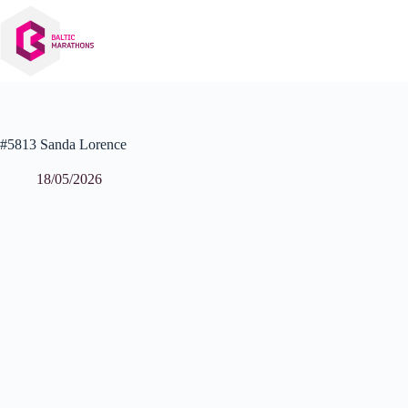
Izlaist
uz
saturu
#5813 Sanda Lorence
18/05/2026