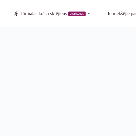
Jūrmalas krāsu skrējiens
Iepriekšējie p
23.08.2026