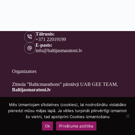
Tālrunis:
+371 22019199
E-pasts:
info@baltijasmaratoni.lv
Organizators
Zīmola ”Balticmarathons” pārstāvji UAB GEE TEAM,
Baltijasmaratoni.lv
Mēs izmantojam sīkdatnes (cookies), lai nodrošinātu vislabāko
Kontakti
pieredzi mūsu mājas lapā. Ja vēlies turpināt pilnvērtīgi izmantot
Par mums
šo vietni, tad apstiprini Cookies izmantošanu
Brīvprātīgajiem
Ok
Privātuma politika
Privātuma politika
Copyright © 2026 - Baltijasmaratoni.lv