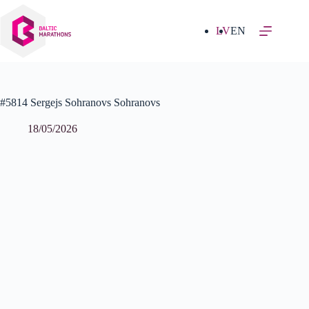
Izlaist
uz
saturu
LV
EN
#5814 Sergejs Sohranovs Sohranovs
18/05/2026