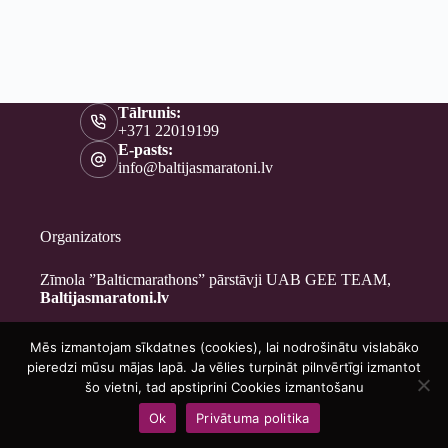
Tālrunis:
+371 22019199
E-pasts:
info@baltijasmaratoni.lv
Organizators
Zīmola ”Balticmarathons” pārstāvji UAB GEE TEAM,
Baltijasmaratoni.lv
Mēs izmantojam sīkdatnes (cookies), lai nodrošinātu vislabāko
Kontakti
pieredzi mūsu mājas lapā. Ja vēlies turpināt pilnvērtīgi izmantot
Par mums
šo vietni, tad apstiprini Cookies izmantošanu
Brīvprātīgajiem
Ok
Privātuma politika
Privātuma politika
Copyright © 2026 - Baltijasmaratoni.lv