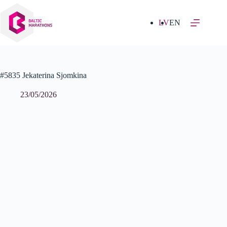
Izlaist
uz
saturu
LV
EN
#5835 Jekaterina Sjomkina
23/05/2026