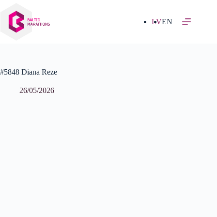
Izlaist
uz
saturu
LV
EN
#5848 Diāna Rēze
26/05/2026