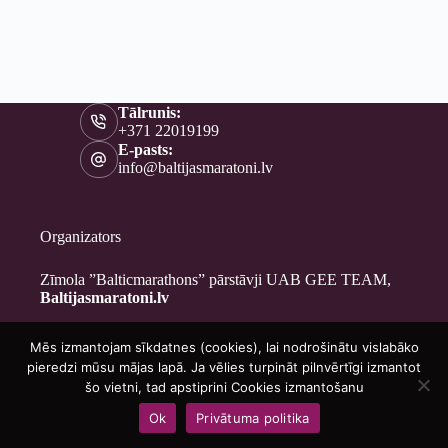
Tālrunis:
+371 22019199
E-pasts:
info@baltijasmaratoni.lv
Organizators
Zīmola ”Balticmarathons” pārstāvji UAB GEE TEAM,
Baltijasmaratoni.lv
Mēs izmantojam sīkdatnes (cookies), lai nodrošinātu vislabāko
Kontakti
pieredzi mūsu mājas lapā. Ja vēlies turpināt pilnvērtīgi izmantot
Par mums
šo vietni, tad apstiprini Cookies izmantošanu
Brīvprātīgajiem
Ok
Privātuma politika
Privātuma politika
Copyright © 2026 - Baltijasmaratoni.lv