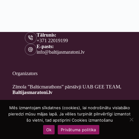
Tālrunis:
+371 22019199
E-pasts:
info@baltijasmaratoni.lv
Organizators
Zīmola ”Balticmarathons” pārstāvji UAB GEE TEAM,
Baltijasmaratoni.lv
Mēs izmantojam sīkdatnes (cookies), lai nodrošinātu vislabāko
Kontakti
pieredzi mūsu mājas lapā. Ja vēlies turpināt pilnvērtīgi izmantot
Par mums
šo vietni, tad apstiprini Cookies izmantošanu
Brīvprātīgajiem
Ok
Privātuma politika
Privātuma politika
Copyright © 2026 - Baltijasmaratoni.lv