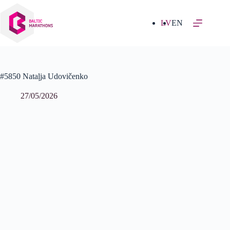
Izlaist
uz
saturu
LV
EN
#5850 Nataļja Udovičenko
27/05/2026