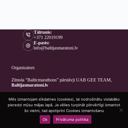
Tālrunis:
+371 22019199
E-pasts:
info@baltijasmaratoni.lv
Organizators
Zīmola ”Balticmarathons” pārstāvji UAB GEE TEAM,
Baltijasmaratoni.lv
Mēs izmantojam sīkdatnes (cookies), lai nodrošinātu vislabāko
Kontakti
pieredzi mūsu mājas lapā. Ja vēlies turpināt pilnvērtīgi izmantot
Par mums
šo vietni, tad apstiprini Cookies izmantošanu
Brīvprātīgajiem
Ok
Privātuma politika
Privātuma politika
Copyright © 2026 - Baltijasmaratoni.lv