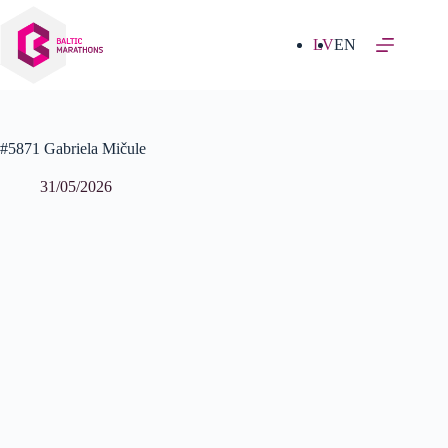
Izlaist
uz
saturu
LV
EN
#5871 Gabriela Mičule
31/05/2026