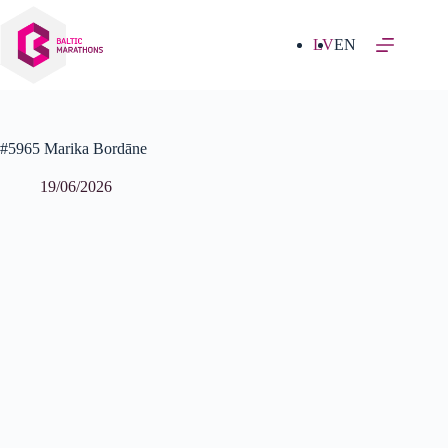
Izlaist
uz
saturu
LV
EN
#5965 Marika Bordāne
19/06/2026