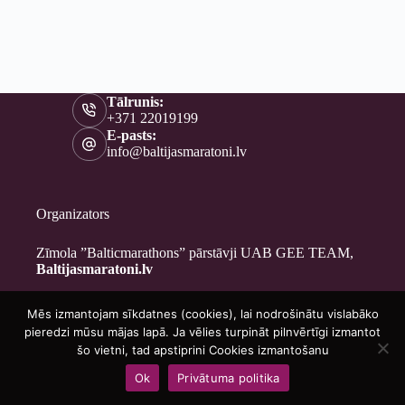
Tālrunis:
+371 22019199
E-pasts:
info@baltijasmaratoni.lv
Organizators
Zīmola ”Balticmarathons” pārstāvji UAB GEE TEAM,
Baltijasmaratoni.lv
Mēs izmantojam sīkdatnes (cookies), lai nodrošinātu vislabāko
Kontakti
pieredzi mūsu mājas lapā. Ja vēlies turpināt pilnvērtīgi izmantot
Par mums
šo vietni, tad apstiprini Cookies izmantošanu
Brīvprātīgajiem
Ok
Privātuma politika
Privātuma politika
Copyright © 2026 - Baltijasmaratoni.lv