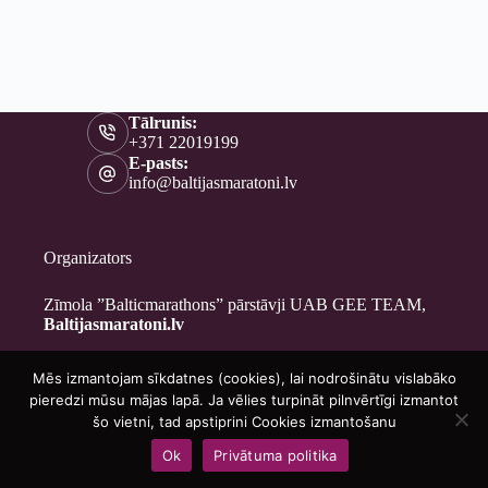
Tālrunis:
+371 22019199
E-pasts:
info@baltijasmaratoni.lv
Organizators
Zīmola ”Balticmarathons” pārstāvji UAB GEE TEAM,
Baltijasmaratoni.lv
Mēs izmantojam sīkdatnes (cookies), lai nodrošinātu vislabāko
Kontakti
pieredzi mūsu mājas lapā. Ja vēlies turpināt pilnvērtīgi izmantot
Par mums
šo vietni, tad apstiprini Cookies izmantošanu
Brīvprātīgajiem
Ok
Privātuma politika
Privātuma politika
Copyright © 2026 - Baltijasmaratoni.lv